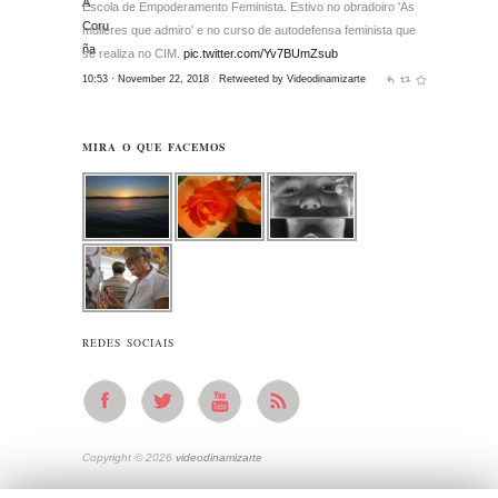
Escola de Empoderamento Feminista. Estivo no obradoiro 'As
mulleres que admiro' e no curso de autodefensa feminista que
se realiza no CIM.
pic.twitter.com/Yv7BUmZsub
10:53 · November 22, 2018
·
Retweeted by Videodinamizarte
MIRA O QUE FACEMOS
REDES SOCIAIS
Copyright © 2026
videodinamizarte