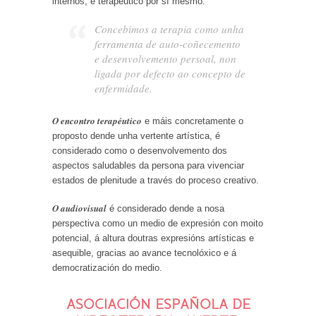
internos, é terapéutico por sí mesmo.
Concebimos a terapia como unha
ferramenta de auto-coñecemento
e desenvolvemento persoal, non
ligada por defecto ao concepto de
enfermidade.
O encontro terapéutico
e máis concretamente o
proposto dende unha vertente artística, é
considerado como o desenvolvemento dos
aspectos saludables da persona para vivenciar
estados de plenitude a través do proceso creativo.
O audiovisual
é considerado dende a nosa
perspectiva como un medio de expresión con moito
potencial, á altura doutras expresións artísticas e
asequible, gracias ao avance tecnolóxico e á
democratización do medio.
ASOCIACIÓN ESPAÑOLA DE