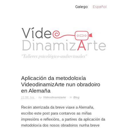
Galego
Español
"Talleres psicológico-audiovisuales"
Aplicación da metodoloxía
VideodinamizArte nun obradoiro
en Alemaña
11:58 hrs.
· by
Videodinamizarte
· in
Blog
Recén aterrizada da breve viaxe a Alemaña,
escribo este post para contarvos as miñas
impresións e reflexións, a partires da aplicación da
metodoloxía dos nosos obradoiros nunha breve