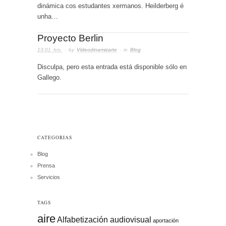
dinámica cos estudantes xermanos. Heilderberg é
unha…
Proyecto Berlin
13:01 hrs.
· by
Videodinamizarte
· in
Blog
Disculpa, pero esta entrada está disponible sólo en
Gallego.
CATEGORIAS
Blog
Prensa
Servicios
TAGS
aire
Alfabetización audiovisual
aportación