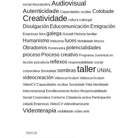
Audiovisual
social
Asociacións
Autenticidade
Cotobade
Capacidades ocultas
Creatividade
cultura
culturgal
Divulgación
Educomunicación
Emigración
galega
Empresas
feira
Gestalt
Historia familiar
Humanismo
luces
intdustria
Mobilidade
Mozos
Obradoiros
potencialidades
Pontevedra
proceso
Proceso creativo
Programa Juventud en
reflexos
Acción
psicoloxía
responsabilidade social
taller
sombras
UNIAL
corporativa
Sociedade
videocreación
Videocurrículum
Videocurrículum
VideoCV Capacidades ocultas Sociedade Vida Identidade
Interxeracional Envellecemento Activo Responsabilidade
Social Corporativa Contorno Cidadanía activa Participación
cidadá Empresas
VideoCV
videodinamizarte
Videoterapia
visibilidade
vídeo arte
INICIO