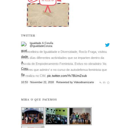
TWITTER
Igualdade A Coruña
@IgualdadeCoruna
A concelleira de Igualdade e Diversidade, Rocío Fraga, visitou
estes días diferentes actividades que se imparten dentro da
Escola de Empoderamento Feminista. Estivo no obradoiro 'As
mulleres que admiro' e no curso de autodefensa feminista que
se realiza no CIM.
pic.twitter.com/Yv7BUmZsub
10:53 · November 22, 2018
·
Retweeted by Videodinamizarte
MIRA O QUE FACEMOS