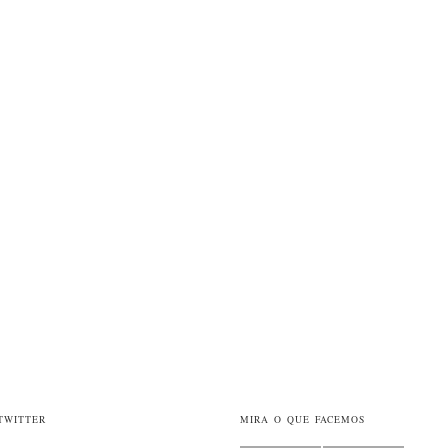
Videodinamizarte
@Videodinamizart
Atención! en Madrid no 2019 a
#videoterapia
continúa!
twitter.com/espaciointerno…
13:25 · December 11, 2018
TWITTER
MIRA O QUE FACEMOS