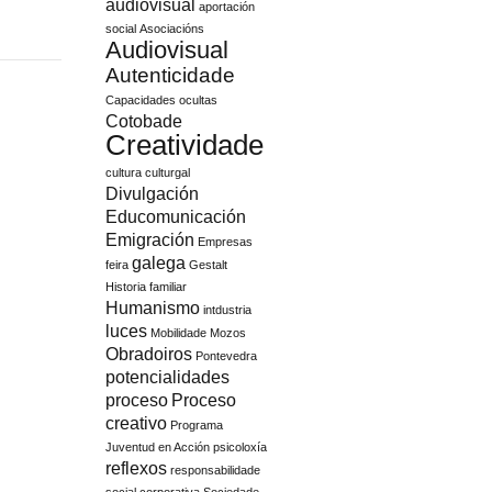
audiovisual
aportación
social
Asociacións
Audiovisual
Autenticidade
Capacidades ocultas
Cotobade
Creatividade
cultura
culturgal
Divulgación
Educomunicación
Emigración
Empresas
galega
feira
Gestalt
Historia familiar
Humanismo
intdustria
luces
Mobilidade
Mozos
Obradoiros
Pontevedra
potencialidades
proceso
Proceso
creativo
Programa
Juventud en Acción
psicoloxía
reflexos
responsabilidade