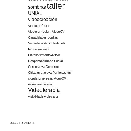
social corporativa
Sociedade
taller
sombras
UNIAL
videocreación
Videocurrículum
Videocurrículum VideoCV
Capacidades ocultas
Sociedade Vida Identidade
Interxeracional
Envellecemento Activo
Responsabilidade Social
Corporativa Contorno
Cidadanía activa Participación
cidadá Empresas
VideoCV
videodinamizarte
Videoterapia
visibilidade
vídeo arte
REDES SOCIAIS