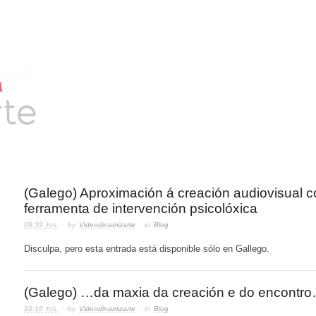
(Galego) Aproximación á creación audiovisual 
ferramenta de intervención psicolóxica
09:39 hrs.
· by
Videodinamizarte
· in
Blog
Disculpa, pero esta entrada está disponible sólo en Gallego.
(Galego) …da maxia da creación e do encontr
10:16 hrs.
· by
Videodinamizarte
· in
Blog