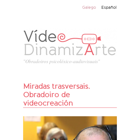
Galego
Español
"Obradoiros psicolóxico-audiovisuais"
Miradas trasversais.
Obradoiro de
videocreación