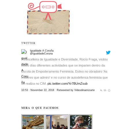
TWITTER
Igualdade A Coruña
@IgualdadeCoruna
A concelleira de Igualdade e Diversidade, Rocío Fraga, visitou
estes días diferentes actividades que se imparten dentro da
Escola de Empoderamento Feminista. Estivo no obradoiro 'As
mulleres que admiro' e no curso de autodefensa feminista que
se realiza no CIM.
pic.twitter.com/Yv7BUmZsub
10:53 · November 22, 2018
·
Retweeted by Videodinamizarte
MIRA O QUE FACEMOS