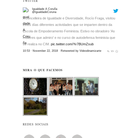
TWITTER
Igualdade A Coruña
@IgualdadeCoruna
A concelleira de Igualdade e Diversidade, Rocío Fraga, visitou
estes días diferentes actividades que se imparten dentro da
Escola de Empoderamento Feminista. Estivo no obradoiro 'As
mulleres que admiro' e no curso de autodefensa feminista que
se realiza no CIM.
pic.twitter.com/Yv7BUmZsub
10:53 · November 22, 2018
·
Retweeted by Videodinamizarte
MIRA O QUE FACEMOS
REDES SOCIAIS