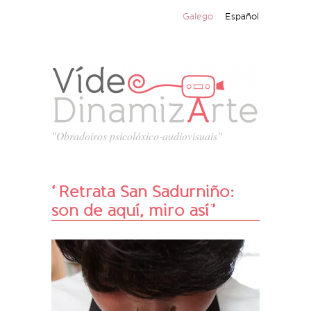
Galego
Español
"Obradoiros psicolóxico-audiovisuais"
“Retrata San Sadurniño:
son de aquí, miro así”