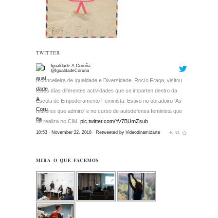
TWITTER
Igualdade A Coruña
@IgualdadeCoruna
A concelleira de Igualdade e Diversidade, Rocío Fraga, visitou
estes días diferentes actividades que se imparten dentro da
Escola de Empoderamento Feminista. Estivo no obradoiro 'As
mulleres que admiro' e no curso de autodefensa feminista que
se realiza no CIM.
pic.twitter.com/Yv7BUmZsub
10:53 · November 22, 2018
·
Retweeted by Videodinamizarte
MIRA O QUE FACEMOS