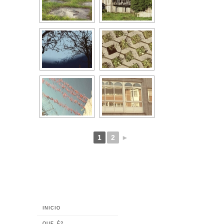
1
2
►
INICIO
QUE É?