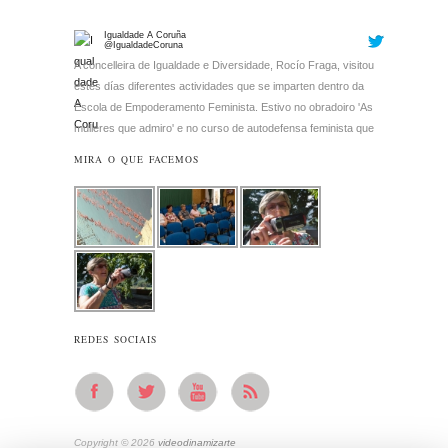
@IgualdadeCoruna
A concelleira de Igualdade e Diversidade, Rocío Fraga, visitou
estes días diferentes actividades que se imparten dentro da
Escola de Empoderamento Feminista. Estivo no obradoiro 'As
mulleres que admiro' e no curso de autodefensa feminista que
se realiza no CIM.
pic.twitter.com/Yv7BUmZsub
10:53 · November 22, 2018
·
Retweeted by Videodinamizarte
MIRA O QUE FACEMOS
REDES SOCIAIS
Copyright © 2026
videodinamizarte