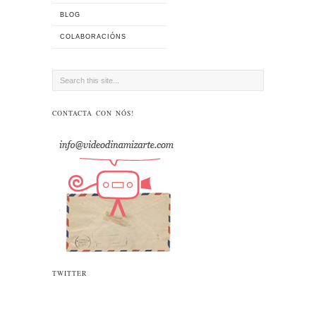
BLOG
COLABORACIÓNS
CONTACTA CON NÓS!
Videodinamizarte
@Videodinamizart
Atención! en Madrid no 2019 a
#videoterapia
continúa!
twitter.com/espaciointerno…
13:25 · December 11, 2018
TWITTER
Igualdade A Coruña