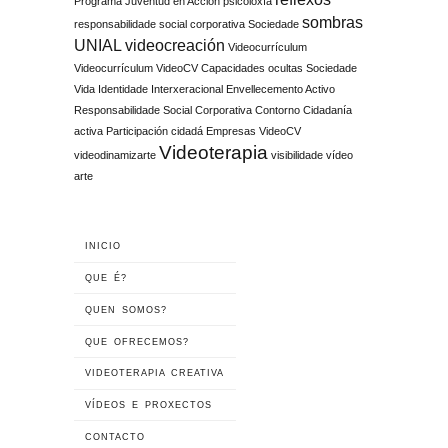
Programa Juventud en Acción
psicoloxía
sombras
responsabilidade social corporativa
Sociedade
UNIAL
videocreación
Videocurrículum
Videocurrículum VideoCV Capacidades ocultas Sociedade
Vida Identidade Interxeracional Envellecemento Activo
Responsabilidade Social Corporativa Contorno Cidadanía
activa Participación cidadá Empresas
VideoCV
Videoterapia
videodinamizarte
visibilidade
vídeo
arte
INICIO
QUE É?
QUEN SOMOS?
QUE OFRECEMOS?
VIDEOTERAPIA CREATIVA
VÍDEOS E PROXECTOS
CONTACTO