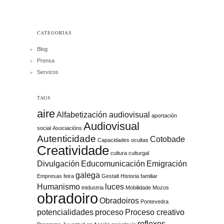
CATEGORIAS
Blog
Prensa
Servizos
TAGS
aire
Alfabetización audiovisual
aportación
Audiovisual
social
Asociacións
Autenticidade
Cotobade
Capacidades ocultas
Creatividade
cultura
culturgal
Divulgación
Educomunicación
Emigración
galega
Empresas
feira
Gestalt
Historia familiar
Humanismo
luces
intdustria
Mobilidade
Mozos
obradoiro
Obradoiros
Pontevedra
potencialidades
proceso
Proceso creativo
reflexos