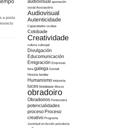
 tempo
audiovisual
aportación
social
Asociacións
Audiovisual
a a posta
Autenticidade
proxecto
Capacidades ocultas
Cotobade
Creatividade
cultura
culturgal
Divulgación
Educomunicación
Emigración
Empresas
galega
feira
Gestalt
Historia familiar
Humanismo
intdustria
luces
Mobilidade
Mozos
obradoiro
Obradoiros
Pontevedra
potencialidades
proceso
Proceso
creativo
Programa
Juventud en Acción
psicoloxía