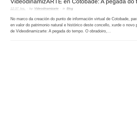
VideodinamizARTE en Cotobade: A pegada do
12:37 hrs.
· by
Videodinamizarte
· in
Blog
No marco da creación do punto de información virtual de Cotobade, par
en valor do patrimonio natural e histórico deste concello, xurde o novo 
de Videodinamizarte: A pegada do tempo. O obradoiro,…