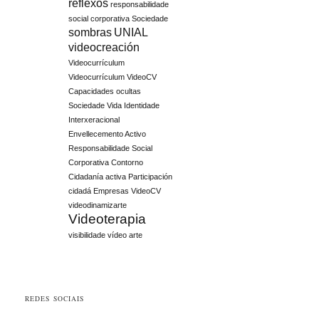
reflexos
responsabilidade
social corporativa
Sociedade
sombras
UNIAL
videocreación
Videocurrículum
Videocurrículum VideoCV
Capacidades ocultas
Sociedade Vida Identidade
Interxeracional
Envellecemento Activo
Responsabilidade Social
Corporativa Contorno
Cidadanía activa Participación
cidadá Empresas
VideoCV
videodinamizarte
Videoterapia
visibilidade
vídeo arte
REDES SOCIAIS