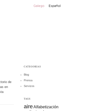
Galego
Español
CATEGORIAS
Blog
Prensa
torio de
Servizos
vas en
sta
TAGS
aire
Alfabetización