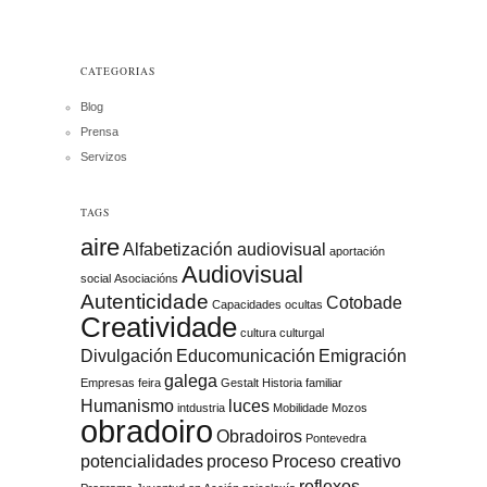
CATEGORIAS
Blog
Prensa
Servizos
TAGS
aire
Alfabetización audiovisual
aportación
Audiovisual
social
Asociacións
Autenticidade
Cotobade
Capacidades ocultas
Creatividade
cultura
culturgal
Divulgación
Educomunicación
Emigración
galega
Empresas
feira
Gestalt
Historia familiar
Humanismo
luces
intdustria
Mobilidade
Mozos
obradoiro
Obradoiros
Pontevedra
potencialidades
proceso
Proceso creativo
reflexos