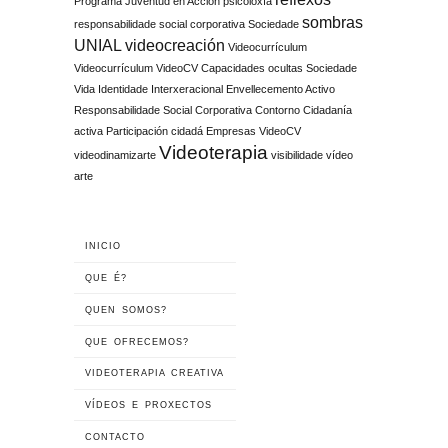
Programa Juventud en Acción
psicoloxía
sombras
responsabilidade social corporativa
Sociedade
UNIAL
videocreación
Videocurrículum
Videocurrículum VideoCV Capacidades ocultas Sociedade
Vida Identidade Interxeracional Envellecemento Activo
Responsabilidade Social Corporativa Contorno Cidadanía
activa Participación cidadá Empresas
VideoCV
Videoterapia
videodinamizarte
visibilidade
vídeo
arte
INICIO
QUE É?
QUEN SOMOS?
QUE OFRECEMOS?
VIDEOTERAPIA CREATIVA
VÍDEOS E PROXECTOS
CONTACTO