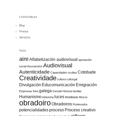
CATEGORIAS
Blog
Prensa
Servizos
TAGS
aire
Alfabetización audiovisual
aportación
Audiovisual
social
Asociacións
Autenticidade
Cotobade
Capacidades ocultas
Creatividade
cultura
culturgal
Divulgación
Educomunicación
Emigración
galega
Empresas
feira
Gestalt
Historia familiar
Humanismo
luces
intdustria
Mobilidade
Mozos
obradoiro
Obradoiros
Pontevedra
potencialidades
proceso
Proceso creativo
reflexos