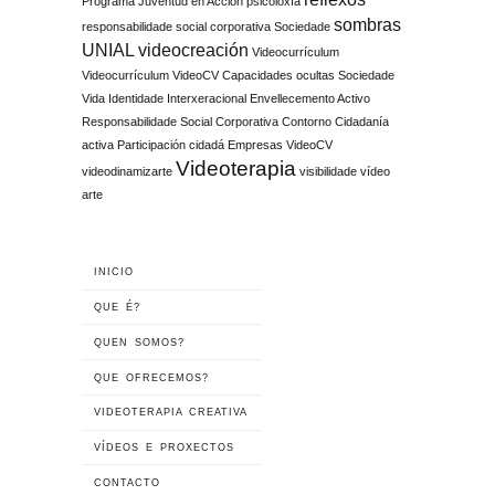
Programa Juventud en Acción
psicoloxía
sombras
responsabilidade social corporativa
Sociedade
UNIAL
videocreación
Videocurrículum
Videocurrículum VideoCV Capacidades ocultas Sociedade
Vida Identidade Interxeracional Envellecemento Activo
Responsabilidade Social Corporativa Contorno Cidadanía
activa Participación cidadá Empresas
VideoCV
Videoterapia
videodinamizarte
visibilidade
vídeo
arte
INICIO
QUE É?
QUEN SOMOS?
QUE OFRECEMOS?
VIDEOTERAPIA CREATIVA
VÍDEOS E PROXECTOS
CONTACTO