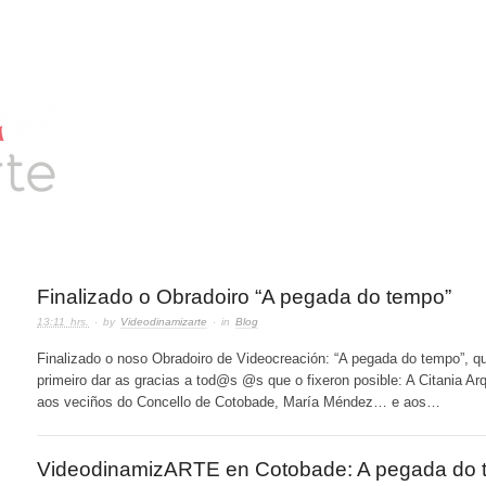
Finalizado o Obradoiro “A pegada do tempo”
13:11 hrs.
· by
Videodinamizarte
· in
Blog
Finalizado o noso Obradoiro de Videocreación: “A pegada do tempo”, 
primeiro dar as gracias a tod@s @s que o fixeron posible: A Citania Ar
aos veciños do Concello de Cotobade, María Méndez… e aos…
VideodinamizARTE en Cotobade: A pegada do