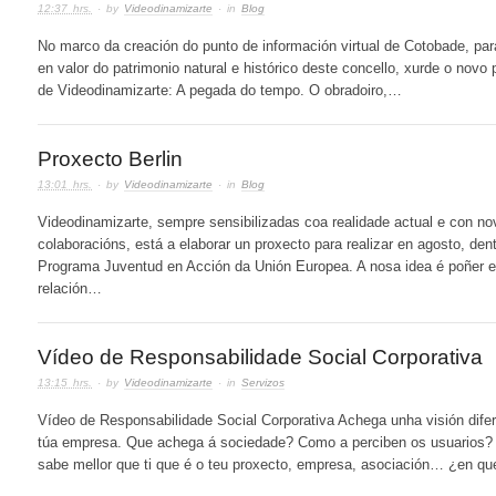
12:37 hrs.
· by
Videodinamizarte
· in
Blog
No marco da creación do punto de información virtual de Cotobade, par
en valor do patrimonio natural e histórico deste concello, xurde o novo 
de Videodinamizarte: A pegada do tempo. O obradoiro,…
Proxecto Berlin
13:01 hrs.
· by
Videodinamizarte
· in
Blog
Videodinamizarte, sempre sensibilizadas coa realidade actual e con no
colaboracións, está a elaborar un proxecto para realizar en agosto, den
Programa Juventud en Acción da Unión Europea. A nosa idea é poñer 
relación…
Vídeo de Responsabilidade Social Corporativa
13:15 hrs.
· by
Videodinamizarte
· in
Servizos
Vídeo de Responsabilidade Social Corporativa Achega unha visión dife
túa empresa. Que achega á sociedade? Como a perciben os usuarios
sabe mellor que ti que é o teu proxecto, empresa, asociación… ¿en q