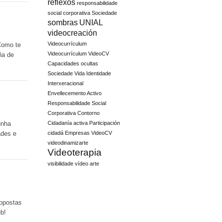
reflexos
responsabilidade
social corporativa
Sociedade
sombras
UNIAL
videocreación
Videocurrículum
Como te
Videocurrículum VideoCV
ña de
Capacidades ocultas
Sociedade Vida Identidade
Interxeracional
Envellecemento Activo
Responsabilidade Social
Corporativa Contorno
Cidadanía activa Participación
unha
cidadá Empresas
VideoCV
ades e
videodinamizarte
Videoterapia
visibilidade
vídeo arte
ropostas
b!