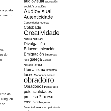
audiovisual
aportación
social
Asociacións
Audiovisual
a a posta
proxecto
Autenticidade
Capacidades ocultas
Cotobade
Creatividade
cultura
culturgal
Divulgación
Educomunicación
vas
Emigración
tro do
Empresas
galega
en
feira
Gestalt
Historia familiar
Humanismo
intdustria
luces
Mobilidade
Mozos
obradoiro
Obradoiros
Pontevedra
potencialidades
rente da
proceso
Proceso
? Ninguén
creativo
Programa
ue se…
Juventud en Acción
psicoloxía