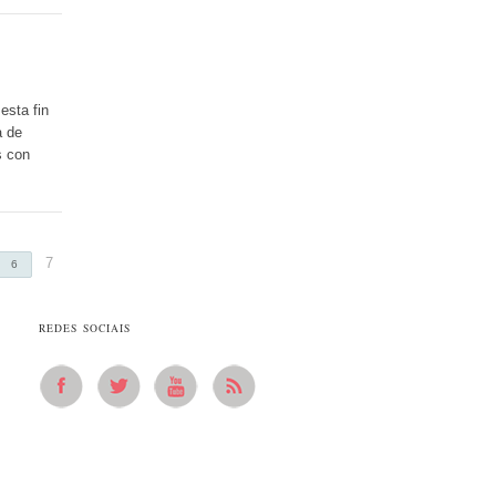
esta fin
a de
s con
7
6
REDES SOCIAIS