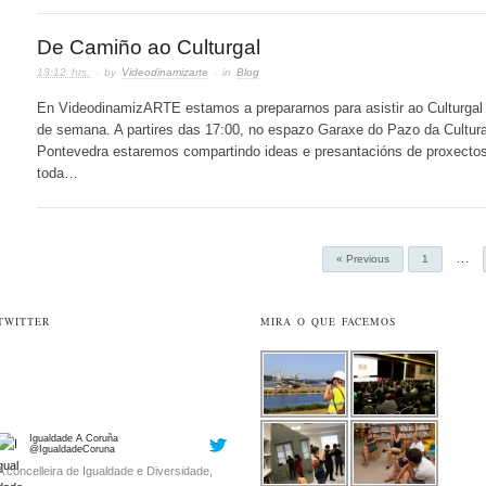
De Camiño ao Culturgal
13:12 hrs.
· by
Videodinamizarte
· in
Blog
En VideodinamizARTE estamos a prepararnos para asistir ao Culturgal 
Videodinamizarte
@Videodinamizart
de semana. A partires das 17:00, no espazo Garaxe do Pazo da Cultur
Atención! en Madrid no 2019 a
Pontevedra estaremos compartindo ideas e presantacións de proxecto
#videoterapia
continúa!
toda…
twitter.com/espaciointerno…
13:25 · December 11, 2018
…
« Previous
1
TWITTER
MIRA O QUE FACEMOS
Igualdade A Coruña
@IgualdadeCoruna
A concelleira de Igualdade e Diversidade,
Rocío Fraga, visitou estes días diferentes
actividades que se imparten dentro da
Escola de Empoderamento Feminista.
Estivo no obradoiro 'As mulleres que