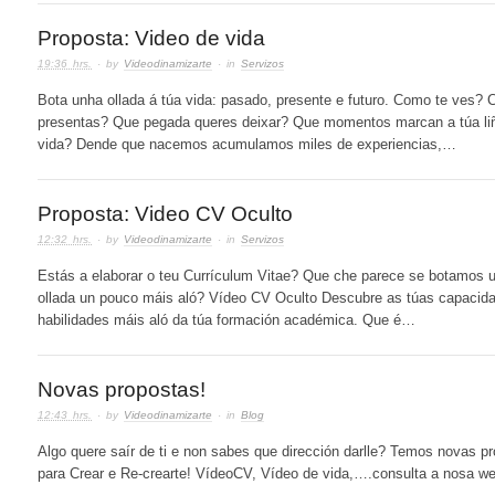
Proposta: Video de vida
19:36 hrs.
· by
Videodinamizarte
· in
Servizos
Bota unha ollada á túa vida: pasado, presente e futuro. Como te ves? 
presentas? Que pegada queres deixar? Que momentos marcan a túa li
vida? Dende que nacemos acumulamos miles de experiencias,…
Proposta: Video CV Oculto
12:32 hrs.
· by
Videodinamizarte
· in
Servizos
Estás a elaborar o teu Currículum Vitae? Que che parece se botamos 
ollada un pouco máis aló? Vídeo CV Oculto Descubre as túas capacid
habilidades máis aló da túa formación académica. Que é…
Novas propostas!
12:43 hrs.
· by
Videodinamizarte
· in
Blog
Algo quere saír de ti e non sabes que dirección darlle? Temos novas p
para Crear e Re-crearte! VídeoCV, Vídeo de vida,….consulta a nosa we