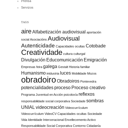
Prensa
Servizos
TAGS
aire
Alfabetización audiovisual
aportación
Audiovisual
social
Asociacións
Autenticidade
Cotobade
Capacidades ocultas
Creatividade
cultura
culturgal
Divulgación
Educomunicación
Emigración
galega
Empresas
feira
Gestalt
Historia familiar
Humanismo
luces
intdustria
Mobilidade
Mozos
obradoiro
Obradoiros
Pontevedra
potencialidades
proceso
Proceso creativo
reflexos
Programa Juventud en Acción
psicoloxía
sombras
responsabilidade social corporativa
Sociedade
UNIAL
videocreación
Videocurrículum
Videocurrículum VideoCV Capacidades ocultas Sociedade
Vida Identidade Interxeracional Envellecemento Activo
Responsabilidade Social Corporativa Contorno Cidadanía