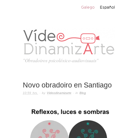
Galego
Español
"Obradoiros psicolóxico-audiovisuais"
Novo obradoiro en Santiago
10:59 hrs.
· by
Videodinamizarte
· in
Blog