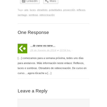
LinkedIn
Máis
Tags:
aire
,
luces
,
obradoiro
,
polaridades
,
proxección
,
reflexos
,
santiago
,
sombras
,
videocreación
One Response
…de curso en curso…
28 de Xaneiro de 2014
at
10:54 hrs.
·
[…] comezamos para a semana próxima, tedes uns días
para anotarvos. Máis información neste enlace: Reflexos,
luces e sombras. Obradoiro de videocreación. De curso en
curso….agora tócache a […]
Leave a Reply